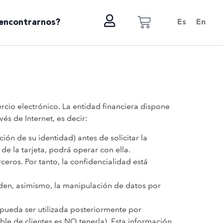
encontrarnos?
Es
En
cio electrónico. La entidad financiera dispone
s de Internet, es decir:
ación de su identidad) antes de solicitar la
de la tarjeta, podrá operar con ella.
eros. Por tanto, la confidencialidad está
iden, asimismo, la manipulación de datos por
 pueda ser utilizada posteriormente por
le de clientes es NO tenerla). Esta información