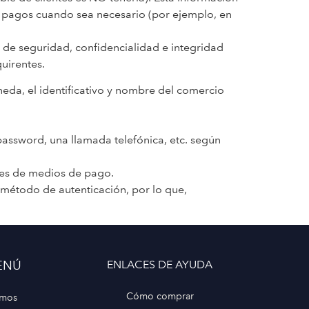
e pagos cuando sea necesario (por ejemplo, en
s de seguridad, confidencialidad e integridad
quirentes.
oneda, el identificativo y nombre del comercio
 password, una llamada telefónica, etc. según
nales de medios de pago.
n método de autenticación, por lo que,
ENÚ
ENLACES DE AYUDA
Cómo comprar
mos