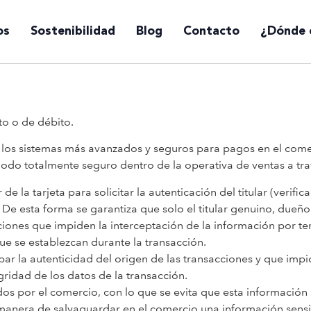
os
Sostenibilidad
Blog
Contacto
¿Dónde 
to o de débito.
los sistemas más avanzados y seguros para pagos en el comer
do totalmente seguro dentro de la operativa de ventas a travé
e la tarjeta para solicitar la autenticación del titular (verific
De esta forma se garantiza que solo el titular genuino, dueño 
ones que impiden la interceptación de la información por terc
e se establezcan durante la transacción.
ar la autenticidad del origen de las transacciones y que imp
gridad de los datos de la transacción.
idos por el comercio, con lo que se evita que esta información
manera de salvaguardar en el comercio una información sensib