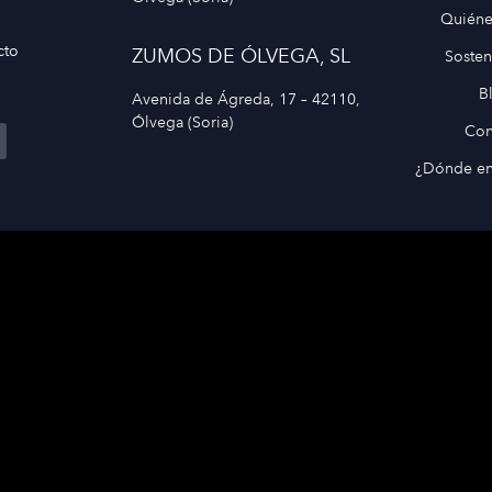
Quién
cto
ZUMOS DE ÓLVEGA, SL
Sosten
B
Avenida de Ágreda, 17 – 42110,
Ólvega (Soria)
Con
¿Dónde en