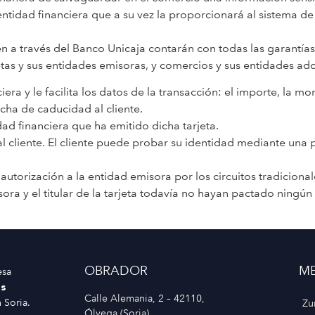
tidad financiera que a su vez la proporcionará al sistema d
cen a través del Banco Unicaja contarán con todas las garantía
jetas y sus entidades emisoras, y comercios y sus entidades ad
era y le facilita los datos de la transacción: el importe, la m
fecha de caducidad al cliente.
dad financiera que ha emitido dicha tarjeta.
al cliente. El cliente puede probar su identidad mediante una
ta autorización a la entidad emisora por los circuitos tradicio
ora y el titular de la tarjeta todavía no hayan pactado ningú
OBRADOR
M
esa
s
Calle Alemania, 2 – 42110,
 Soria.
Zu
Ólvega (Soria)